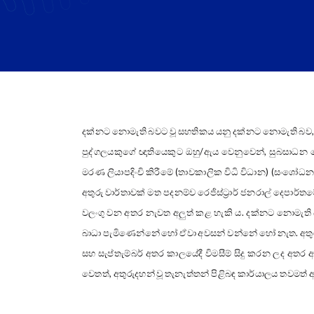
දක්නට නොමැති බවට වූ සහතිකය යනු දක්නට නොමැති බව
පුද්ගලයකුගේ ඥාතියෙකුට ඔහු/ඇය වෙනුවෙන්, සුබසාධන සේ
මරණ ලියාපදිංචි කිරීමේ (තාවකාලික විධි විධාන) (සංශෝධන) 
අතුරු වාර්තාවක් මත පදනම්ව රෙජිස්ට්‍රාර් ජනරාල් දෙප
වලංගු වන අතර නැවත අලුත් කළ හැකි ය. දක්නට නොමැති 
බාධා පැමිණෙන්නේ හෝ ඒවා අවසන් වන්නේ හෝ නැත. අතුරුදහන
සහ සැප්තැම්බර් අතර කාලයේදී විමසීම් සිදු කරන ලද අතර අත
වෙතත්, අතුරුදහන් වූ තැනැත්තන් පිළිබඳ කාර්යාලය තවමත් අතුරු