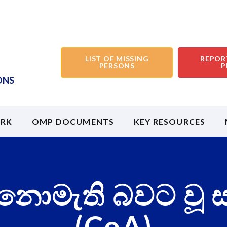
LIST OF MISSING
REPOR
PERSONS
P
ONS
RK
OMP DOCUMENTS
KEY RESOURCES
නොමැති බවට වූ
(CoA)