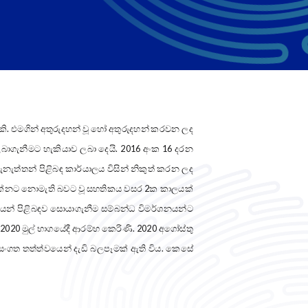
එමගින් අතුරුදහන් වූ හෝ අතුරුදහන් කරවන ලද
බාගැනීමට හැකියාව ලබා දෙයි. 2016 අංක 16 දරන
තැනැත්තන් පිළිබඳ කාර්යාලය විසින් නිකුත් කරන ලද
ව, දක්නට නොමැති බවට වූ සහතිකය වසර 2ක කාලයක්
ලයන් පිළිබඳව සොයාගැනීම සම්බන්ධ විමර්ශනයන්ට
 2020 මුල් භාගයේදී ආරම්භ කෙරිණි. 2020 අගෝස්තු
19 වසංගත තත්ත්වයෙන් දැඩි බලපෑමක් ඇති විය. කෙසේ