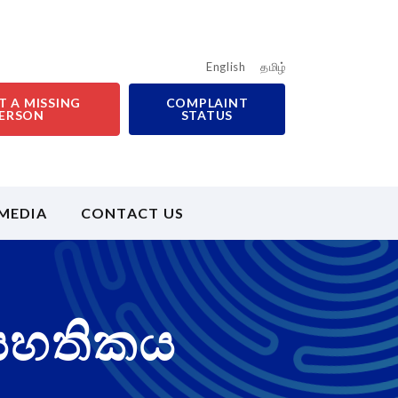
English
தமிழ்
T A MISSING
COMPLAINT
ERSON
STATUS
MEDIA
CONTACT US
 සහතිකය