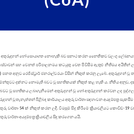
, අතුරුදහන් හෝ සොයාගත නොහැකි බව සනාථ කරන නෛතිකව වලංගු ලේඛනයකි. 
වාවන් සහ වෙනත් පරිපාලනමය කටයුතු වෙත පිවිසීම ඇතුළු නීතිමය අයිතීන් ල
පනත අනුව රෙජිස්ට්‍රාර් ජනරාල්වරයා විසින් නිකුත් කරනු ලැබේ. අතුරුදහන් වූ 
ාර්තමේන්තුවට දක්නට නොමැති බවට වූ සහතිකයක් නිකුත් කළ හැකි ය. නීතිය අනු
බවට වූ සහතිකය ලබාගැනීමෙන් අතුරුදහන් වූ හෝ අතුරුදහන් කරවන ලද පුද්ග
් වූ තැනැත්තන් පිළිබඳ කාර්යාලය අතුරු වාර්තා සඳහා වන අයදුම්පත්‍ර සැකසීම
ුරු වාර්තා 54 ක් නිකුත් කරන ලදී. විමසුම් සිදු කිරීමේ ක්‍රියාවලියට කොවිඩ්-
 වාර්තා අයදුම්පත්‍ර ක්‍රියාවලිය සිදු කරගෙන යයි.